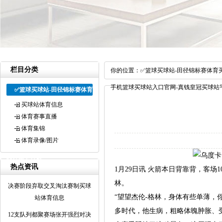
栏目分类
你的位置：
✅篮球买球站-田径锦标赛体育买
手机篮球买球站入口官网-真钱皇冠买球站
✅篮球买球站-田径锦标赛体育
买球-亚冠买球网✅线上正规体育
买球站体育信息
买球站-bt买球网-F1联赛下注网-
体育赛事直播
网上欧CBA买球站登录充值-最火
体育集锦
美职篮买球站分析攻略排行-手机
体育录像/图片
篮球买球站入口官网-真钱皇冠买
球站平台导航-
热点资讯
1月29日讯 火箭本日背靠背，客场
林。
决赛阶段弃取交叉淘汰赛制买球
“望望杰伦-格林，身体有些单薄
站体育信息
多时代，他生病，粗略体魄肿胀、
12支队列都聚赛场张开强烈对决