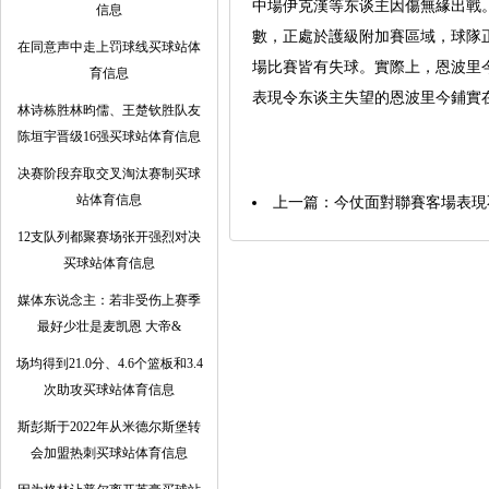
中場伊克漢等东谈主因傷無緣出戰。
信息
數，正處於護級附加賽區域，球隊正
在同意声中走上罚球线买球站体
場比賽皆有失球。實際上，恩波里今
育信息
表現令东谈主失望的恩波里今鋪實
林诗栋胜林昀儒、王楚钦胜队友
陈垣宇晋级16强买球站体育信息
决赛阶段弃取交叉淘汰赛制买球
站体育信息
上一篇：
今仗面對聯賽客場表現
12支队列都聚赛场张开强烈对决
买球站体育信息
媒体东说念主：若非受伤上赛季
最好少壮是麦凯恩 大帝&
场均得到21.0分、4.6个篮板和3.4
次助攻买球站体育信息
斯彭斯于2022年从米德尔斯堡转
会加盟热刺买球站体育信息