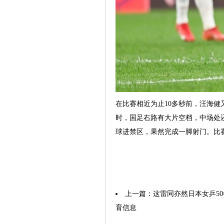
在比赛相近为止10多秒前，汪海
时，国足右路有大片空档，中场处
球进禁区，果然完成一脚射门。比
上一篇：
这雷同亦然日本女乒5
育信息