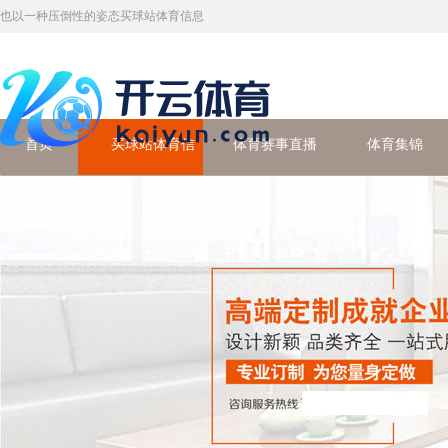
也以一种压倒性的姿态买球站体育信息
首页
买球站体育信
体育赛事直播
体育集锦
息