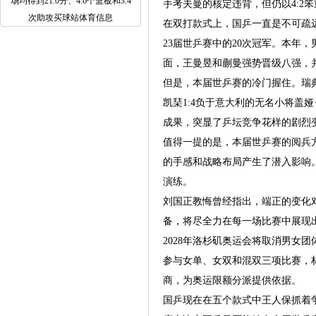
场均得到21.0分、4.6个篮板和3.4
手考夫曼的核定违背，但仍以4:2
次助攻买球站体育信息
在双打款式上，国乒一直是不可疏远
23届世乒赛中的20次冠军。本年
面，王曼昱和蒯曼强势晋级八强，并
但是，本届世乒赛的冷门握住。瑞
凯琹1:4负于意大利的无名小将盖
成果，突显了乒坛竞争花样的剧烈
值得一提的是，本届世乒赛的阅兵
的手感和战略布局产生了潜入影响
演练。
刘国正教悔曾经指出，端正的变化
备，将尽全力在每一场比赛中展现
2028年洛杉矶奥运会将取消男女
参与女单、女双和混双三项比赛，
商，为奥运限额分派提供依据。
国乒现在在五个款式中王人保抓着