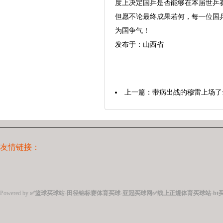
度上决定国乒是否能够在本届世乒
但愿不论最终成果若何，每一位国
为国争气！
发布于：山西省
上一篇：
带病出战的穆雷上场了
友情链接：
Powered by
✅篮球买球站-田径锦标赛体育买球-亚冠买球网✅线上正规体育买球站-bt