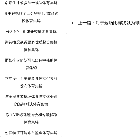
名后生才俊参加一线队体育集锦
其中包括临了三分钟的4记致命远
投体育集锦
上一篇：
对于这场比赛我以为球
分为4个小组张开较量体育集锦
期待概况赢得更多优质起首契机
体育集锦
而如今火箭队可以出任中锋的体
育集锦
本年度行为主题及具体安排素雅
发布体育集锦
与全民共鉴这场体育与文化会通
的巅峰对决体育集锦
除了VIP球迷碰面会和客串解释
体育集锦
伤口特征可能来自鲨鱼体育集锦