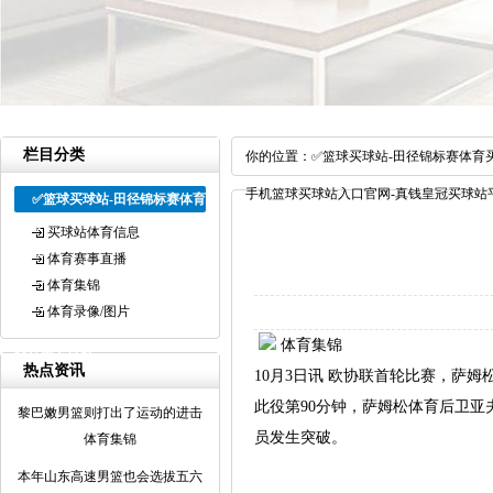
栏目分类
你的位置：
✅篮球买球站-田径锦标赛体育买
手机篮球买球站入口官网-真钱皇冠买球站
✅篮球买球站-田径锦标赛体育
买球-亚冠买球网✅线上正规体育
买球站体育信息
买球站-bt买球网-F1联赛下注网-
体育赛事直播
网上欧CBA买球站登录充值-最火
体育集锦
美职篮买球站分析攻略排行-手机
体育录像/图片
篮球买球站入口官网-真钱皇冠买
体育集锦
球站平台导航-
热点资讯
10月3日讯 欧协联首轮比赛，萨姆
此役第90分钟，萨姆松体育后卫
黎巴嫩男篮则打出了运动的进击
员发生突破。
体育集锦
本年山东高速男篮也会选拔五六