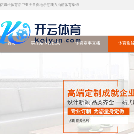
萨姆松体育后卫亚夫鲁倒地示意我方抽筋体育集锦
首页
买球站体育信息
体育赛事直播
体育集