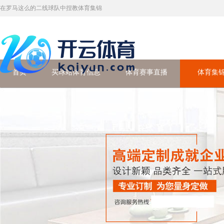
在罗马这么的二线球队中捏教体育集锦
首页
买球站体育信息
体育赛事直播
体育集