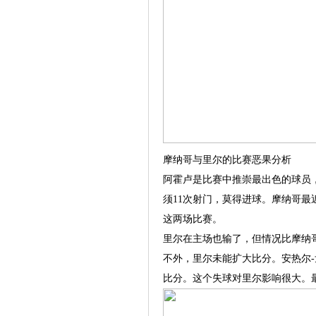
摩纳哥与里尔的比赛恶果分析
阿霍卢是比赛中推崇最出色的球员，
须11次射门，莫得进球。摩纳哥最
这两场比赛。
里尔在主场也输了，但情况比摩纳哥
不外，里尔未能扩大比分。安热尔
比分。这个失球对里尔影响很大。最