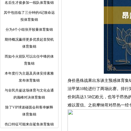
名后生才俊参加一线队体育集锦
其中包括临了三分钟的4记致命远
投体育集锦
分为4个小组张开较量体育集锦
期待概况赢得更多优质起首契机
体育集锦
而如今火箭队可以出任中锋的体
育集锦
本年度行为主题及具体安排素雅
发布体育集锦
身价悬殊战果出东谈主预感体育集
法甲第10轮进行了两场比赛。排行
与全民共鉴这场体育与文化会通
价则高达3.58亿欧元，也等于昂
的巅峰对决体育集锦
难以置信。之前摩纳哥对昂热一经
除了VIP球迷碰面会和客串解释
体育集锦
伤口特征可能来自鲨鱼体育集锦