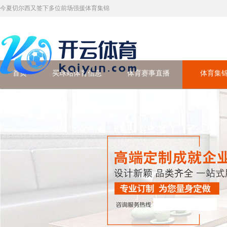
今夏切尔西又签下多位前场强援体育集锦
首页
买球站体育信息
体育赛事直播
体育集