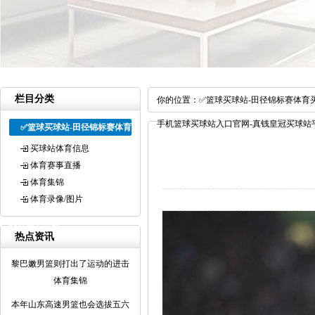
栏目分类
你的位置：
✅篮球买球站-田径锦标赛体育买
手机篮球买球站入口官网-真钱皇冠买球站
✅篮球买球站-田径锦标赛体育
买球-亚冠买球网✅线上正规体育
买球站体育信息
买球站-bt买球网-F1联赛下注网-
体育赛事直播
网上欧CBA买球站登录充值-最火
体育集锦
美职篮买球站分析攻略排行-手机
体育录像/图片
篮球买球站入口官网-真钱皇冠买
球站平台导航-
热点资讯
黎巴嫩男篮则打出了运动的进击
体育集锦
本年山东高速男篮也会选拔五六