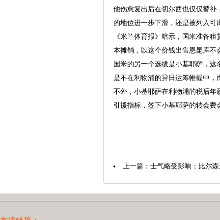
他伤愈复出后在切尔西也仅仅替补，
的地位进一步下滑，还是被列入可
《米兰体育报》暗示，国米准备租赁
本摊销，以这个价钱出售恩昆库不
国米的另一个选拔是小基耶萨，这名
是不在利物浦的异日运筹帷幄中，
不外，小基耶萨在利物浦的税后年
引援指标，签下小基耶萨的转会费
上一篇：
士气略受影响；比尔森