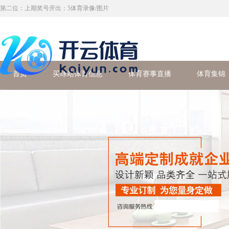
第二位：上期奖号开出：5体育录像/图片
首页
买球站体育信息
体育赛事直播
体育集锦