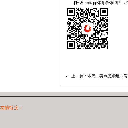
[扫码下载app体育录像/图片，
上一篇：
本周二要点柔顺组六号
友情链接：