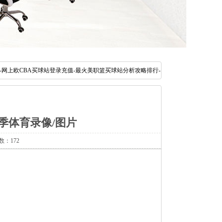
网-网上欧CBA买球站登录充值-最火美职篮买球站分析攻略排行-
季体育录像/图片
数：172