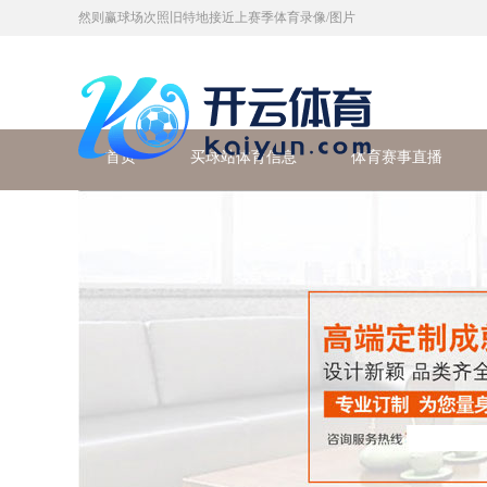
然则赢球场次照旧特地接近上赛季体育录像/图片
首页
买球站体育信息
体育赛事直播