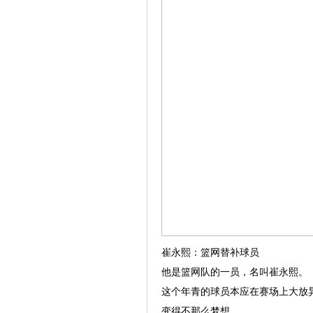
崔永熙：篮网替补球员
他是篮网队的一员，名叫崔永熙。
这个年青的球员本应在赛场上大放
变得不那么梦想。