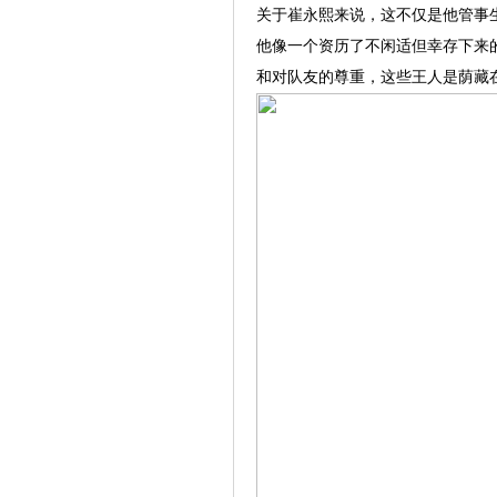
关于崔永熙来说，这不仅是他管事
他像一个资历了不闲适但幸存下来
和对队友的尊重，这些王人是荫藏