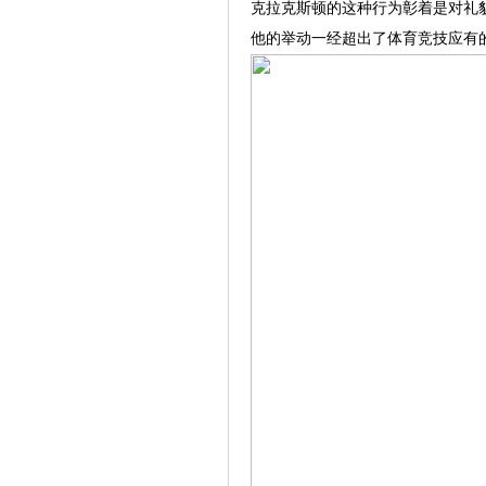
克拉克斯顿的这种行为彰着是对礼
他的举动一经超出了体育竞技应有