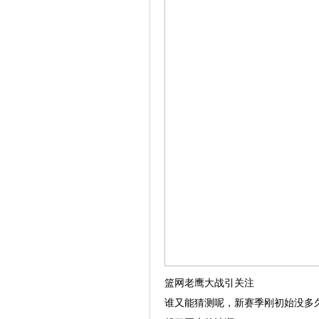
篮网老鹰大战引关注
谁又能猜测呢，新赛季刚初始没多