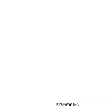
篮球精神的领会