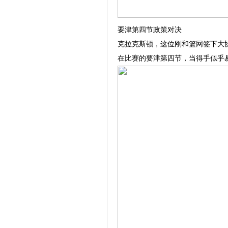
要津第四节政策对决
克拉克斯顿，这位刚和篮网签下大
在比赛的要津第四节，当得手似乎