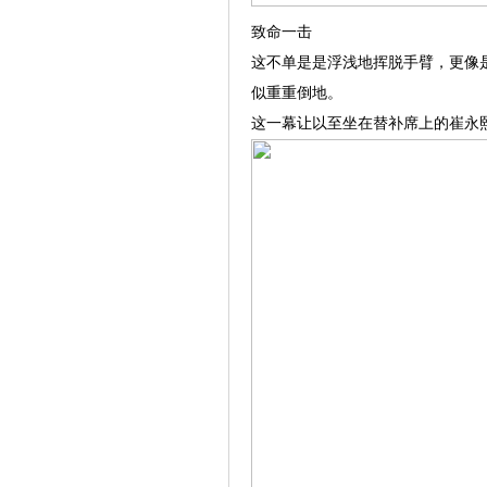
致命一击
这不单是是浮浅地挥脱手臂，更像
似重重倒地。
这一幕让以至坐在替补席上的崔永