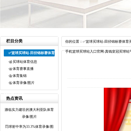
栏目分类
你的位置：
✅篮球买球站-田径锦标赛体育买
手机篮球买球站入口官网-真钱皇冠买球站
✅篮球买球站-田径锦标赛体育
买球-亚冠买球网✅线上正规体育
买球站体育信息
买球站-bt买球网-F1联赛下注网-
体育赛事直播
网上欧CBA买球站登录充值-最火
体育集锦
美职篮买球站分析攻略排行-手机
体育录像/图片
篮球买球站入口官网-真钱皇冠买
球站平台导航-
热点资讯
濒临实力建壮的澳大利亚队体育
录像/图片
罚球射中率为33.3%体育录像/图