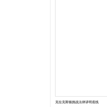
克拉克斯顿挑战法律讲明底线