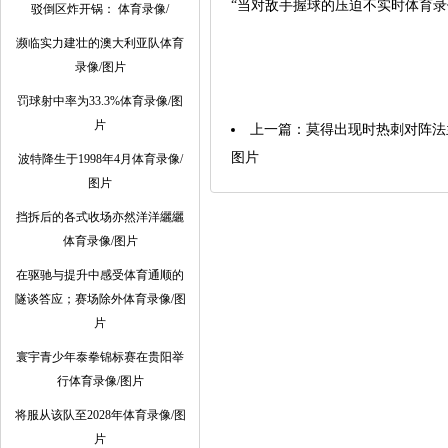
“当对敌手握球的压迫不实时体育
驳倒区炸开锅： 体育录像/
濒临实力建壮的澳大利亚队体育
录像/图片
罚球射中率为33.3%体育录像/图
片
上一篇：
莫得出现时热刺对阵法
图片
波特降生于1998年4月体育录像/
图片
挡拆后的各式收场亦然洋洋纚纚
体育录像/图片
在驱驰与提升中感受体育通顺的
隧谈答应；赛场除外体育录像/图
片
寰宇青少年泰拳锦标赛在贵阳举
行体育录像/图片
将服从该队至2028年体育录像/图
片