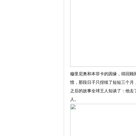
穆里尼奥和本菲卡的因缘，得回顾到
惜，那段日子只捏续了短短三个月，
之后的故事全球王人知谈了：他去
人。