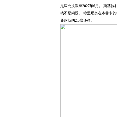
是应允执教至2027年6月。 斯基
钱不是问题。 穆里尼奥在本菲卡的年
桑谢斯的2.5倍还多。