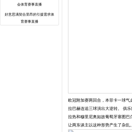
会体育赛事直播
好意思满契合里昂的引援需求体
育赛事直播
欧冠附加赛两回合，本菲卡一球气
拉巴赫连追三球演出大逆转。 俱乐
拉热和穆里尼奥如故葡萄牙塞图巴尔
让两东谈主以这种形势产生了杂乱