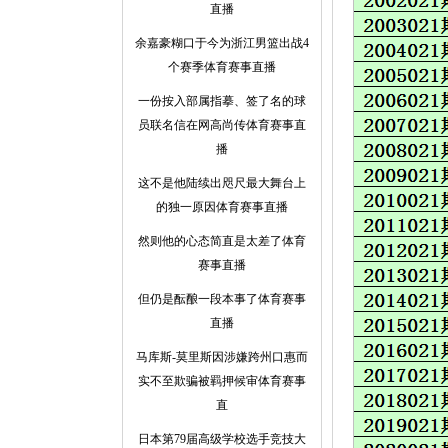
直播
余嘉豪糊口于今为浙江男篮出战4
个赛季体育赛事直播
一份按入部属指摹、签了名的球
员联名信在网高尚传体育赛事直
播
这不是他陆续出咫尺最大舞台上
的独一原因体育赛事直播
然则他的心态简直是太差了体育
赛事直播
但仍是酝酿一段本事了体育赛事
直播
马库斯-莫里斯因涉嫌跨州口惠而
实不至欺骗被羁押候审体育赛事
直
日本第79届高级学校选手竞技大