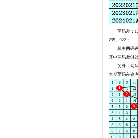
两码差：134、12
235、022；
其中两码差0-
其中两码差012路
另外，两码差出
本期两码差参考