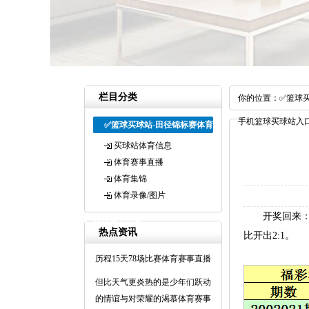
栏目分类
你的位置：
✅篮球买
手机篮球买球站入口
✅篮球买球站-田径锦标赛体育
买球-亚冠买球网✅线上正规体育
买球站体育信息
买球站-bt买球网-F1联赛下注网-
体育赛事直播
网上欧CBA买球站登录充值-最火
体育集锦
美职篮买球站分析攻略排行-手机
体育录像/图片
篮球买球站入口官网-真钱皇冠买
开奖回来：福彩3
球站平台导航-
热点资讯
比开出2:1。
历程15天78场比赛体育赛事直播
但比天气更炎热的是少年们跃动
的情谊与对荣耀的渴慕体育赛事