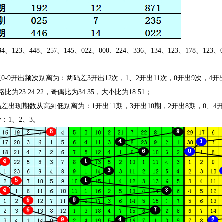
3、448、257、145、022、000、224、336、134、123、178、123、07
9开出频次别离为：两码差3开出12次，1、2开出11次，0开出9次，4开出
比为23:24:22，奇偶比为34:35，大小比为18:51；
现期数从高到低别离为：1开出11期，3开出10期，2开出8期，0、4开出
：1、2、3。