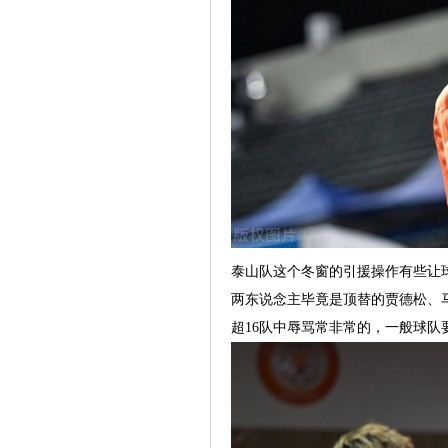
泰山队这个冬窗的引援操作有些让
两东说念主毕竟是顶替的贾德松、
超16队中辱骂常非常的，一般球