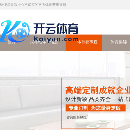
这便是导致小心不踏实的方面体育赛事直播
首页
买球站体育信息
体育赛事直
体育集锦
播