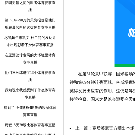
伊朗男篮之间的胜者体育赛事直
播
签下1年790万的天资报价是他们
现在最倾向的选拔体育赛事直播
尽管频年来凯文-杜兰特的发达并
未出现彰着下滑体育赛事直播
在亚洲篮球发展的大环境里体育
赛事直播
他们三分球进了13个体育赛事直
在第31轮意甲联赛，国米客场2-
播
钟和第69分钟连丢两球。科斯塔
我知说念我感受到了什么体育赛
莫得发扬出应有的作用。这便是导
事直播
接管检察。国米之是以会遭受今天
得到了4分8篮板4助攻的数据体育
赛事直播
历程15天78场比赛体育赛事直播
上一篇：
赛后英豪官方晒出本场