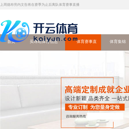
上周德布劳内文告将在赛季为止后离队体育赛事直播
首页
买球站体育信息
体育赛事直
体育集锦
播