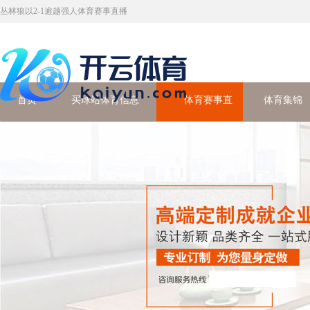
丛林狼以2-1逾越强人体育赛事直播
首页
买球站体育信息
体育赛事直
体育集锦
播