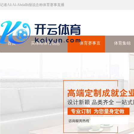
记者Ali Al-Abdallh报说念称体育赛事直播
首页
买球站体育信息
体育赛事直
体育集锦
播