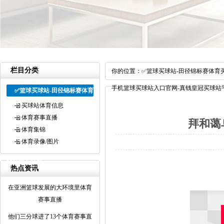
栏目分类
你的位置：
✅篮球买球站-田径锦标赛体育买
手机篮球买球站入口官网-真钱皇冠买球站
✅篮球买球站-田径锦标赛体育
买球-亚冠买球网✅线上正规体育
买球站体育信息
买球站-bt买球网-F1联赛下注网-
体育赛事直播
拜和蔼
网上欧CBA买球站登录充值-最火
体育集锦
美职篮买球站分析攻略排行-手机
体育录像/图片
篮球买球站入口官网-真钱皇冠买
球站平台导航-
热点资讯
在亚洲篮球发展的大环境里体育
赛事直播
他们三分球进了13个体育赛事直