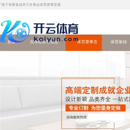
“接下来要备战米兰冬奥会体育赛事直播
首页
买球站体育信息
体育赛事直
体育集锦
播