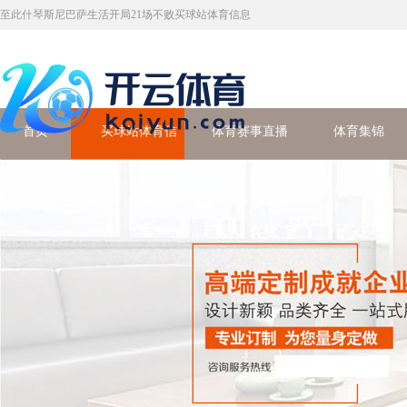
至此什琴斯尼巴萨生活开局21场不败买球站体育信息
首页
买球站体育信
体育赛事直播
体育集锦
息