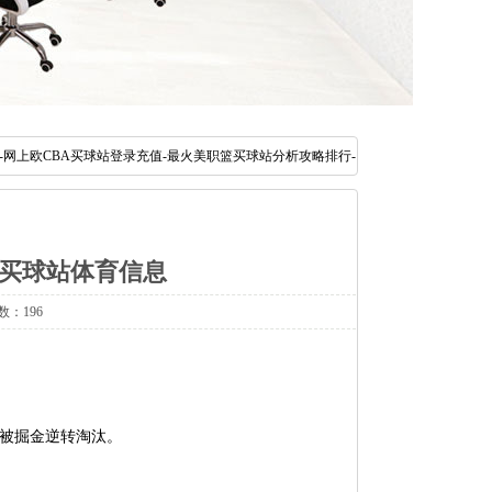
网-网上欧CBA买球站登录充值-最火美职篮买球站分析攻略排行-
买球站体育信息
数：196
过被掘金逆转淘汰。