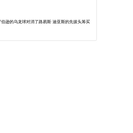
罗伯逊的乌龙球对消了路易斯·迪亚斯的先拔头筹买