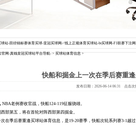
球站-田径锦标赛体育买球-亚冠买球网✅线上正规体育买球站-bt买球网-F1联赛下注
官网-真钱皇冠买球站平台导航-
>
买球站体育信息
>
快船和掘金上一次在季后赛重逢
发布日期：2026-06-14 06:31 点击次
讯 NBA老例赛收官战，快船124-119征服骁雄。
列西部第五，将在首轮对阵西部第四掘金。
次在季后赛重逢买球站体育信息，是19-20赛季，快船次轮系列赛3-1越