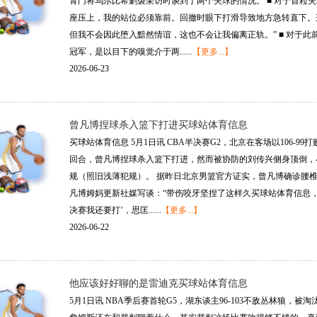
青门将乌尔比希剿袭采访时谈到了两个失球的情况。 ■ 对于首粒
座压上，我的站位必须靠前。回撤时眼下打滑导致地方急转直下。
但我不会因此堕入黯然情谊，这也不会让我偏离正轨。” ■ 对于
冠军，是以目下的嗅觉介于两......
【更多...】
2026-06-23
曾凡博捏球杀入篮下打进买球站体育信息
买球站体育信息 5月1日讯 CBA半决赛G2，北京在客场以106-9
回合，曾凡博捏球杀入篮下打进，然而被协防的刘传兴侧身顶倒，
规（照旧浅薄犯规）。 据昨日北京男篮官方证实，曾凡博确诊腰椎
凡博姆妈更新社媒写谈：“带伤咬牙坚捏了这样久买球站体育信息
决赛我还要打’，思匡......
【更多...】
2026-06-22
他应该好好聊的是雷迪克买球站体育信息
5月1日讯 NBA季后赛首轮G5，湖东谈主96-103不敌丛林狼，