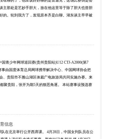
没啥聊的了，他应该好好聊的是雷迪克，这场比赛倒是会
谈主那处是艺妙手胆大，放在他这里等于除了胆大也曾胆
好的。轮到我方了，发现原本齐是白聊。湖东谈主早早被
青少年网球巡回赛(贵州贵阳站)U12 CTJ-A2000(第7
次赛事由国度体育总局网球携带解决中心、中国网球协会把
会、贵阳市不雅山湖区体裁广电旅游局共同实施办赛。来
年都聚贵阳，张开为期5天的狠恶角逐。 本站赛事设预选赛
育信息
队在北京举行公开西席课。 4月28日，中国女列队员在公