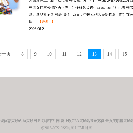
开西席课上。新华社记者 韩岩 摄 4月28日，中国女列队员在公开西
中国女排主拔擢赵勇（左一）提醒队员进行西席。新华社记者 韩岩 
席。新华社记者 韩岩 摄 4月28日，中国女列队员倪超卓（前）在公
队......
【更多...】
2026-06-21
上一页
8
9
10
11
12
13
14
15
规体育买球站-bt买球网-F1联赛下注网-网上欧CBA买球站登录充值-最火美职篮买
@2013-2022
RSS地图
HTML地图