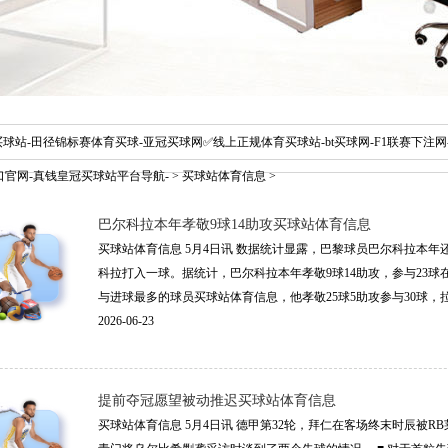
球站-田径锦标赛体育买球-亚冠买球网✅线上正规体育买球站-bt买球网-F1联赛下注
官网-真钱皇冠买球站平台导航-
>
买球站体育信息
>
巴尔科拉本年孝敬9球14助攻买球站体育信息
买球站体育信息 5月4日讯 数据统计显露，巴黎球员巴尔科拉本年还
科拉打入一球。据统计，巴尔科拉本年孝敬9球14助攻，参与23
与进球最多的球员买球站体育信息，他孝敬25球5助攻参与30球，拉菲尼亚
2026-06-23
提前夺冠愿望被动推迟买球站体育信息
买球站体育信息 5月4日讯 德甲第32轮，拜仁在客场终末时辰被