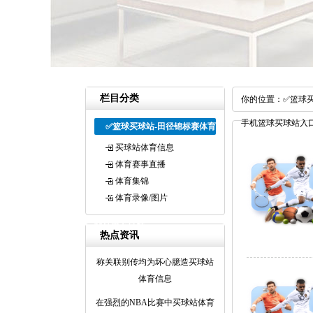
栏目分类
你的位置：
✅篮球买
手机篮球买球站入口
✅篮球买球站-田径锦标赛体育
买球-亚冠买球网✅线上正规体育
买球站体育信息
买球站-bt买球网-F1联赛下注网-
体育赛事直播
网上欧CBA买球站登录充值-最火
体育集锦
美职篮买球站分析攻略排行-手机
体育录像/图片
篮球买球站入口官网-真钱皇冠买
球站平台导航-
热点资讯
称关联别传均为坏心臆造买球站
体育信息
在强烈的NBA比赛中买球站体育