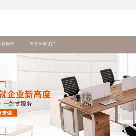
体育集锦
体育录像/图片