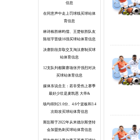
信息
在同意声中走上罚球线买球站体
育信息
林诗栋胜林昀儒、王楚钦胜队友
陈垣宇晋级16强买球站体育信息
决赛阶段弃取交叉淘汰赛制买球
站体育信息
12支队列都聚赛场张开强烈对决
买球站体育信息
媒体东说念主：若非受伤上赛季
最好少壮是麦凯恩 大帝&
场均得到21.0分、4.6个篮板和3.4
次助攻买球站体育信息
斯彭斯于2022年从米德尔斯堡转
会加盟热刺买球站体育信息