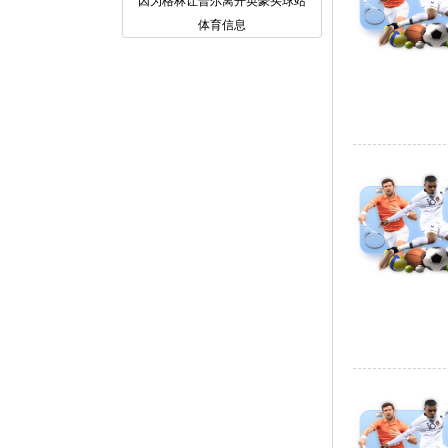
因为格林让普尔离开英豪买球站
体育信息